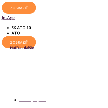
ZOBRAZIŤ
JetAge
SK.ATO.10
ATO
ZOBRAZIŤ
Načítať dalšie
Letecký výcvik
Prinášame prehľad licenciami, prehľad o letec
ponúkame aplikácie, ktoré pomôžu pripraviť sa 
Letecký výcvik