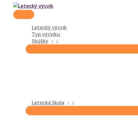
HLAVNÉ
Preskočiť
MENU
na
obsah
Letecký výcvik
Typ výcviku
Skúšky
Letecká škola