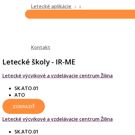
Letecké aplikácie
Kontakt
Letecké školy - IR-ME
Letecké výcvikové a vzdelávacie centrum Žilina
SK.ATO.01
ATO
ZOBRAZIŤ
Letecké výcvikové a vzdelávacie centrum Žilina
SK.ATO.01