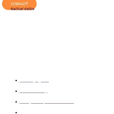
ZOBRAZIŤ
Načítať dalšie
Letecký výcvik
Prinášame prehľad licenciami, prehľad o leteckých
školách. Taktiež ponúkame aplikácie, ktoré
pomôžu pripraviť sa na pilotáž lepšie.
Letecký výcvik
Letecké školy
Testy na dopravnom úrade
Preukaz radiotelefonistu