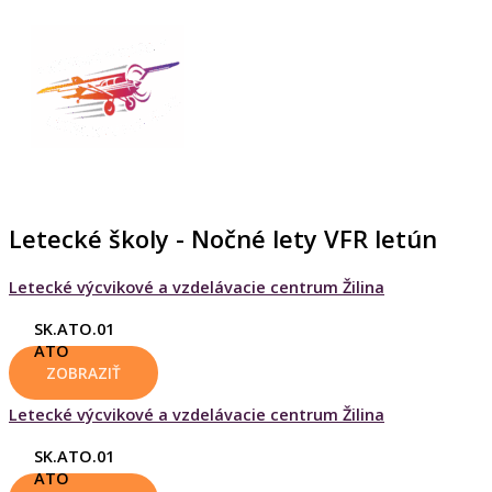
HLAVNÉ
Preskočiť
MENU
na
obsah
Letecké školy - Nočné lety VFR letún
Letecké výcvikové a vzdelávacie centrum Žilina
SK.ATO.01
ATO
ZOBRAZIŤ
Letecké výcvikové a vzdelávacie centrum Žilina
SK.ATO.01
ATO