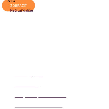
ATO
ZOBRAZIŤ
Načítať dalšie
Letecký výcvik
Prinášame prehľad licenciami, prehľad o leteckých
školách. Taktiež ponúkame aplikácie, ktoré
pomôžu pripraviť sa na pilotáž lepšie.
Letecký výcvik
Letecké školy
Testy na dopravnom úrade
Preukaz radiotelefonistu