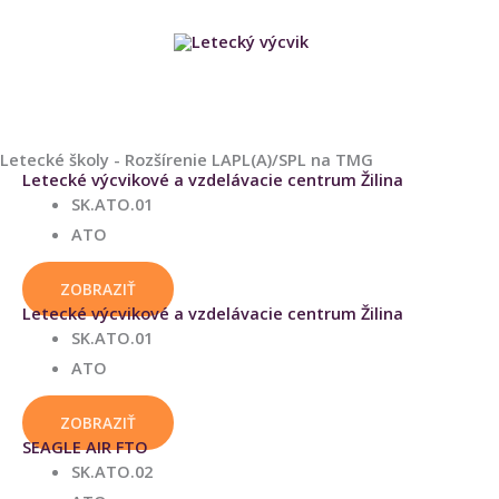
Preskočiť
HLAVNÉ
na
obsah
MENU
Letecké školy - Rozšírenie LAPL(A)/SPL na TMG
Letecké výcvikové a vzdelávacie centrum Žilina
SK.ATO.01
ATO
ZOBRAZIŤ
Letecké výcvikové a vzdelávacie centrum Žilina
SK.ATO.01
ATO
ZOBRAZIŤ
SEAGLE AIR FTO
SK.ATO.02