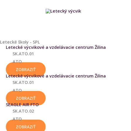
Preskočiť
HLAVNÉ
na
obsah
MENU
Letecké školy - SPL
Letecké výcvikové a vzdelávacie centrum Žilina
SK.ATO.01
ATO
ZOBRAZIŤ
Letecké výcvikové a vzdelávacie centrum Žilina
SK.ATO.01
ATO
ZOBRAZIŤ
SEAGLE AIR FTO
SK.ATO.02
ATO
ZOBRAZIŤ