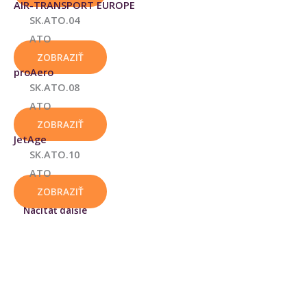
AIR-TRANSPORT EUROPE
SK.ATO.04
ATO
ZOBRAZIŤ
proAero
SK.ATO.08
ATO
ZOBRAZIŤ
JetAge
SK.ATO.10
ATO
ZOBRAZIŤ
Načítať dalšie
Letecký výcvik
Prinášame prehľad licenciami, prehľad o leteckých