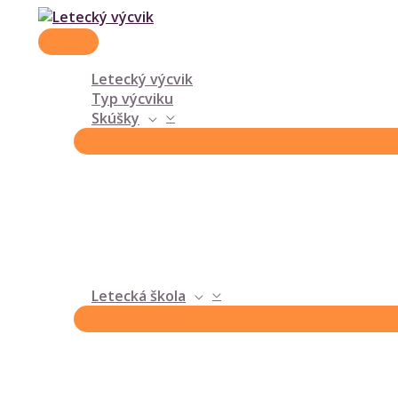
HLAVNÉ
Preskočiť
MENU
na
obsah
Letecký výcvik
Typ výcviku
Skúšky
Letecká škola