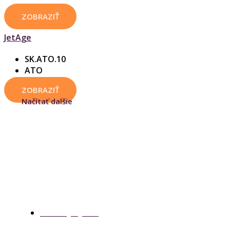
ZOBRAZIŤ
JetAge
SK.ATO.10
ATO
ZOBRAZIŤ
Načítať dalšie
Letecký výcvik
Prinášame prehľad licenciami, prehľad o letec
ponúkame aplikácie, ktoré pomôžu pripraviť sa 
Letecký výcvik