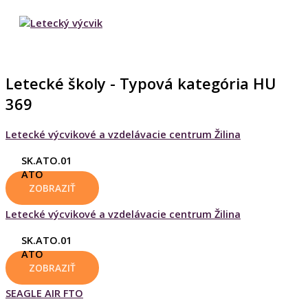
HLAVNÉ
Preskočiť
MENU
na
obsah
Letecké školy - Typová kategória HU
369
Letecké výcvikové a vzdelávacie centrum Žilina
SK.ATO.01
ATO
ZOBRAZIŤ
Letecké výcvikové a vzdelávacie centrum Žilina
SK.ATO.01
ATO
ZOBRAZIŤ
SEAGLE AIR FTO