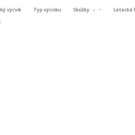
ký výcvik
Typ výcviku
Skúšky
Letecká 
d