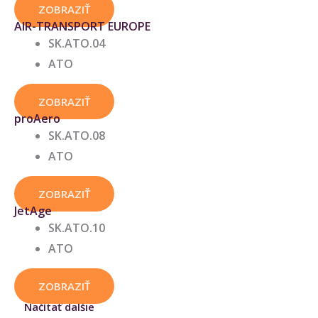
ZOBRAZIŤ
AIR-TRANSPORT EUROPE
SK.ATO.04
ATO
ZOBRAZIŤ
proAero
SK.ATO.08
ATO
ZOBRAZIŤ
JetAge
SK.ATO.10
ATO
ZOBRAZIŤ
Načítať dalšie