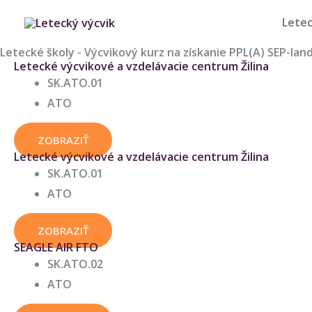
Preskočiť
Letec
na
obsah
Letecké školy - Výcvikový kurz na získanie PPL(A) SEP-lan
Letecké výcvikové a vzdelávacie centrum Žilina
SK.ATO.01
ATO
ZOBRAZIŤ
Letecké výcvikové a vzdelávacie centrum Žilina
SK.ATO.01
ATO
ZOBRAZIŤ
SEAGLE AIR FTO
SK.ATO.02
ATO