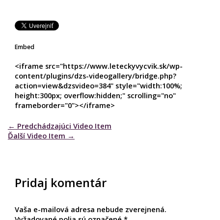
Embed
<iframe src="https://www.leteckyvycvik.sk/wp-
content/plugins/dzs-videogallery/bridge.php?
action=view&dzsvideo=384" style="width:100%;
height:300px; overflow:hidden;" scrolling="no"
frameborder="0"></iframe>
←
Predchádzajúci Video Item
Ďalší Video Item
→
Pridaj komentár
Vaša e-mailová adresa nebude zverejnená.
Vyžadované polia sú označené
*