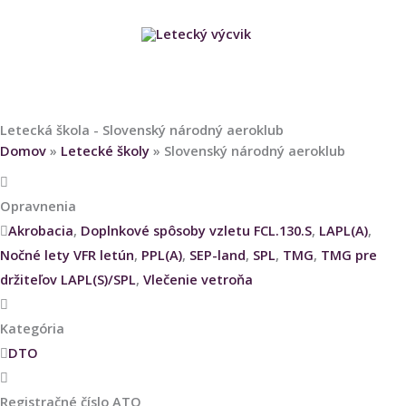
Preskočiť
HLAVNÉ
na
obsah
MENU
Letecká škola - Slovenský národný aeroklub
Domov
»
Letecké školy
»
Slovenský národný aeroklub
Opravnenia
Akrobacia
,
Doplnkové spôsoby vzletu FCL.130.S
,
LAPL(A)
,
Nočné lety VFR letún
,
PPL(A)
,
SEP-land
,
SPL
,
TMG
,
TMG pre
držiteľov LAPL(S)/SPL
,
Vlečenie vetroňa
Kategória
DTO
Registračné číslo ATO