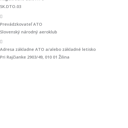
SK.DTO.03
Prevádzkovateľ ATO
Slovenský národný aeroklub
Adresa základne ATO a/alebo základné letisko
Pri Rajčianke 2903/49, 010 01 Žilina
Letecký výcvik
Prinášame prehľad licenciami, prehľad o leteckých
školách. Taktiež ponúkame aplikácie, ktoré pomôžu
pripraviť sa na pilotáž lepšie.